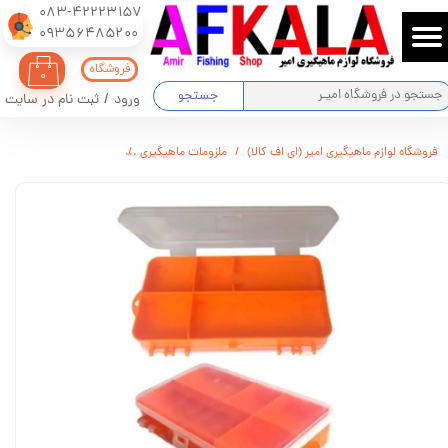
083-42223157
​​​​​​​09356485200
حساب کاربری من
فروشگاه
۰
تغییر گذر واژه
جستجو
ورود
/
ثبت نام در سایت
سفارشات
فروشگاه لوازم ماهیگیری امیر (ای اف کالا)
ملزومات ماهیگیری
جعبه قلاب ماهیگیری
ج
خروج از حساب کاربری