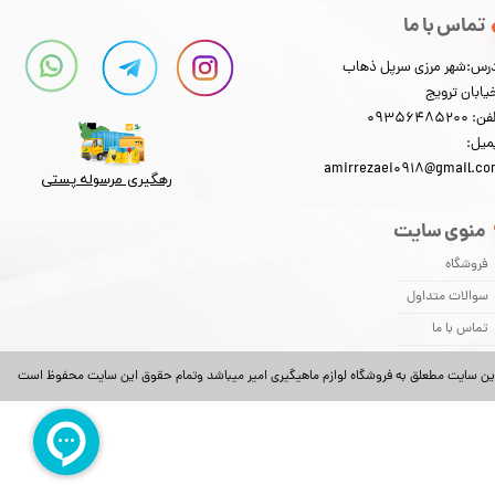
تماس با ما
رس:شهر مرزی سرپل ذهاب
یابان ترویج
: 09356485200
میل:
amirrezaei0918@gmail.c
رهگیری مرسوله پستی​​​​​​​
منوی سایت
فروشگاه
سوالات متداول
تماس با ما
ین سایت مطعلق به فروشگاه لوازم ماهیگیری امیر میباشد وتمام حقوق این سایت محفوظ است