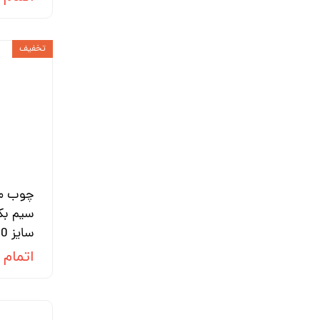
تخفیف
چوب ما
سیم بکس
سایز 180
اتمام