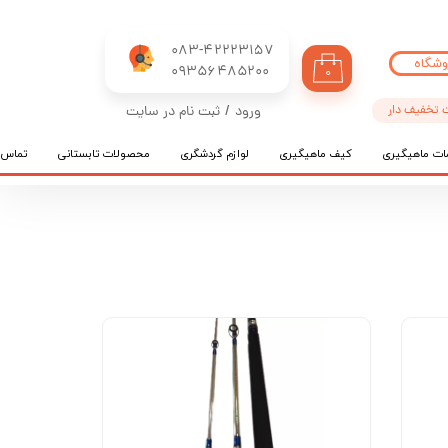
083-42223157
وشگاه
​​​​​​​09356485200
۰
 تخفیف دار
ورود
/
ثبت نام در سایت
حساب کاربری من
ات ماهیگیری
کیف ماهیگیری
لوازم گردشگری
محصولات تابستانی
تماس ب
تغییر گذر واژه
سفارشات
خروج از حساب کاربری