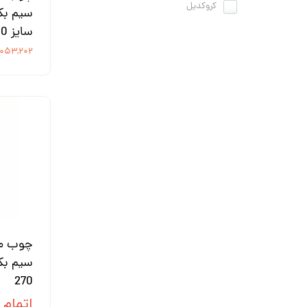
کروکدیل
سیم بکس
سایز 300
۳,۰۵۳,۲۰۲ تو
چوب ما
سیم بک
270
اتمام