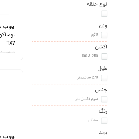
نوع حلقه
-
وزن
چوب سه
0گرم
TX7
اکشن
۸,۶۱۱,۵۹۹ تومان
250 & 100
طول
270 سانتیمتر
جنس
سیم بُکسل دار
رنگ
مشکی
برند
چوب ما