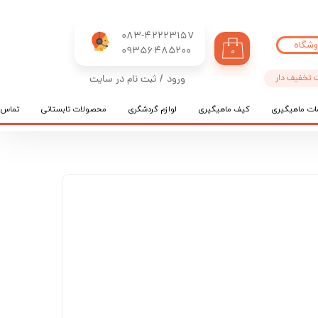
083-42223157
وشگاه
​​​​​​​09356485200
۰
 تخفیف دار
ورود
/
ثبت نام در سایت
حساب کاربری من
ات ماهیگیری
کیف ماهیگیری
لوازم گردشگری
محصولات تابستانی
تماس ب
تغییر گذر واژه
سفارشات
خروج از حساب کاربری