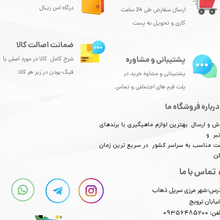
درگاه امن زیبال
ارسال سفارش طی 24 ساعت
★
★
★
★
★
کاری و تحویل به پست
ضمانت اصالت کالا
پشتیبانی و مشاوره
شرح کامل کالا در مورد اصلی یا
فیک بودن در زیر هر کالا
پشتیبانی و مشاوه خرید در
پلت فرم های اجتماعی و تماس
درباره فروشگاه ما
ش و ارسال بهترین لوازم ماهیگیری با برندهای
بر و
★
★
★
★
★
​​​​قیمت مناسب به سراسر کشور در سریع ترین زمان
کن
تماس با ما
رس:شهر مرزی سرپل ذهاب
یابان ترویج
: 09356485200