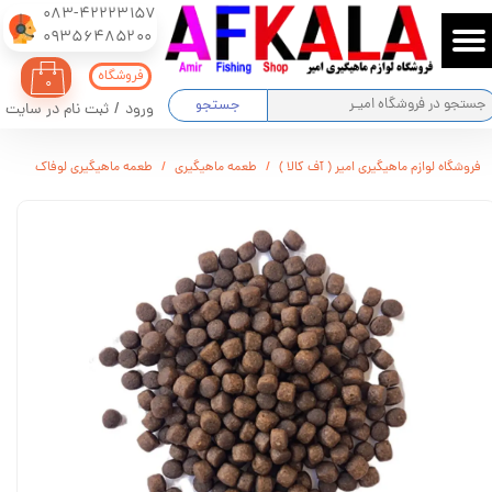
083-42223157
​​​​​​​09356485200
حساب کاربری من
فروشگاه
۰
تغییر گذر واژه
جستجو
ورود
/
ثبت نام در سایت
سفارشات
فروشگاه لوازم ماهیگیری امیر ( آف کالا )
طعمه ماهیگیری
طعمه ماهیگیری لوفاک
خروج از حساب کاربری