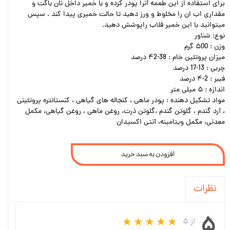
برای استفاده از این طعمه آنرا پودر کرده و با خمیر داخل نان باگت و
مقداری اب ان را مخلوط و ورز دهید تا حالت خمیری پیدا کند . سپس
میتوانید با این خمیر قلاب راپوشش دهید.
نوع: شناور
وزن : ۵00 گرم
میزان پروتئین خام : 38-۴2 درصد
چربی : 13-17 درصد
فیبر : 2-۴ درصد
اندازه : ۵ میلی متر
مواد تشکیل دهنده : پودر ماهی ، کنجاله های گیاهی ، کنستانتره پروتئینی
، آرد گندم ، گلوتن گندم ،گلوتن ذرت، روغن ماهی ، روغن گیاهی، مکمل
معدنی، مکمل ویتامینه، آنتی اکسیدان
افزودن به سبد خرید
نظرات
۵
از ۵