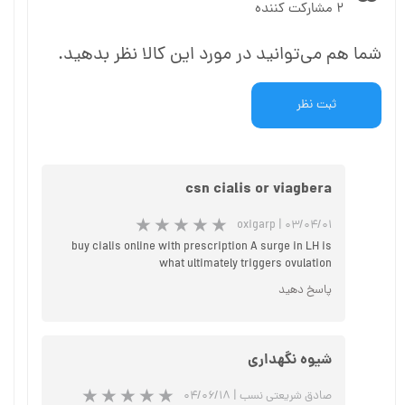
۲ مشارکت کننده
شما هم می‌توانید در مورد این کالا نظر بدهید.
ثبت نظر
csn cialis or viagbera
oxigarp
|
۰۳/۰۴/۰۱
buy cialis online with prescription A surge in LH is
what ultimately triggers ovulation
پاسخ دهید
شیوه نگهداری
صادق شریعتی نسب
|
۰۴/۰۶/۱۸