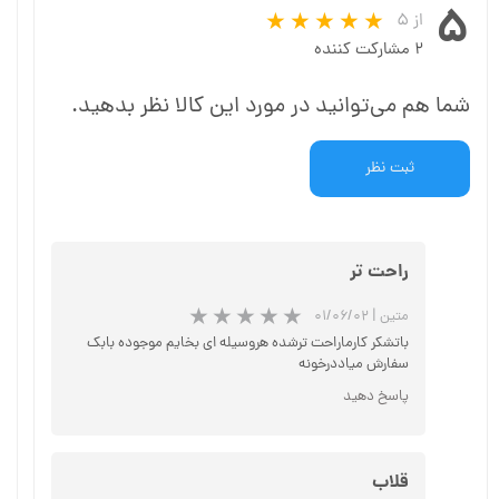
۵
از ۵
۲ مشارکت کننده
شما هم می‌توانید در مورد این کالا نظر بدهید.
ثبت نظر
راحت تر
متین
|
۰۱/۰۶/۰۲
باتشکر کارماراحت ترشده هروسیله ای بخایم موجوده بابک
سفارش میاددرخونه
پاسخ دهید
★
★
★
قلاب