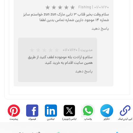
Fishing
|
۰۱/۰۷/۲۰
سلام وقت بخیر قلاب ۳ تایی مارک zun zun خواستم سایز
شماره ۱۴ موجود دارین شماره تماس بدین لطفا
پاسخ دهید
مدیریت
|
۰۱/۰۷/۲۰
سلام و ارادت بله موجوده لطف کنید از طریق
همین سایت اقدام به خرید کنید
پاسخ دهید
★
★
★
★
★
کپی کردن لینک
تلگرام
واتساپ
ایکس (توییتر)
لینکدین
فیسبوک
پینترست