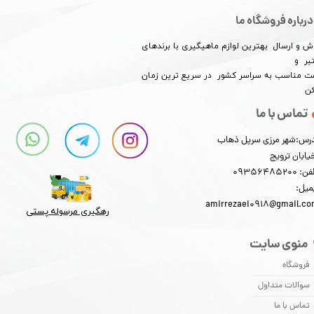
درباره فروشگاه ما
ش و ارسال بهترین لوازم ماهیگیری با برندهای
بر و
★
★
★
★
★
​​​​قیمت مناسب به سراسر کشور در سریع ترین زمان
کن
تماس با ما
رس:شهر مرزی سرپل ذهاب
یابان ترویج
: 09356485200
میل:
amirrezaei0918@gmail.c
رهگیری مرسوله پستی​​​​​​​
منوی سایت
فروشگاه
سوالات متداول
تماس با ما