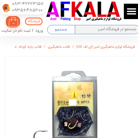
083-42223157
​​​​​​​09356485200
حساب کاربری من
فروشگاه
۰
تغییر گذر واژه
جستجو
ورود
/
ثبت نام در سایت
سفارشات
فروشگاه لوازم ماهیگیری امیر (ای اف کالا)
قلاب ماهیگیری
قلاب پایه کوتاه
قلاب ماهیگیری ی
خروج از حساب کاربری