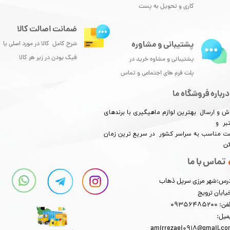
کاری و تحویل به پست
ضمانت اصالت کالا
پشتیبانی و مشاوره
شرح کامل کالا در مورد اصلی یا
فیک بودن در زیر هر کالا
پشتیبانی و مشاوه خرید در
پلت فرم های اجتماعی و تماس
درباره فروشگاه ما
ش و ارسال بهترین لوازم ماهیگیری با برندهای
بر و
​​​​قیمت مناسب به سراسر کشور در سریع ترین زمان
کن
تماس با ما
رس:شهر مرزی سرپل ذهاب
یابان ترویج
: 09356485200
میل:
amirrezaei0918@gmail.c