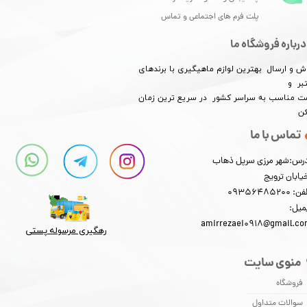
پلت فرم های اجتماعی و تماس
درباره فروشگاه ما
★
★
★
★
★
ش و ارسال بهترین لوازم ماهیگیری با برندهای
بر و
​​​​قیمت مناسب به سراسر کشور در سریع ترین زمان
کن
تماس با ما
رس:شهر مرزی سرپل ذهاب
یابان ترویج
★
★
★
★
★
: 09356485200
میل:
amirrezaei0918@gmail.c
رهگیری مرسوله پستی​​​​​​​
منوی سایت
فروشگاه
سوالات متداول