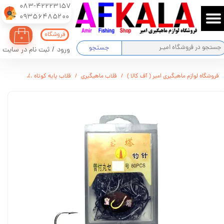
083-42223157
​​​​​​​09356485200
حساب کاربری من
فروشگاه
۰
تغییر گذر واژه
جستجو
ورود
/
ثبت نام در سایت
سفارشات
فروشگاه لوازم ماهیگیری امیر ( آف کالا )
قلاب ماهیگیری
قلاب پایه کوتاه
قلاب ماهیگیری یلو
خروج از حساب کاربری