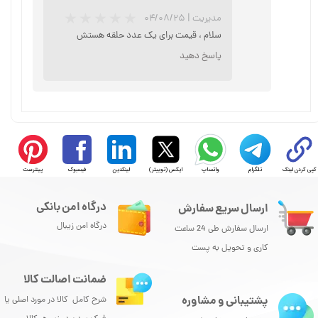
★
★
★
مدیریت
|
۰۴/۰۸/۲۵
سلام ، قیمت برای یک عدد حلقه هستش
پاسخ دهید
کپی کردن لینک
تلگرام
واتساپ
ایکس (توییتر)
لینکدین
فیسبوک
پینترست
درگاه امن بانکی
ارسال سریع سفارش
درگاه امن زیبال
ارسال سفارش طی 24 ساعت
کاری و تحویل به پست
ضمانت اصالت کالا
★
★
★
★
★
پشتیبانی و مشاوره
شرح کامل کالا در مورد اصلی یا