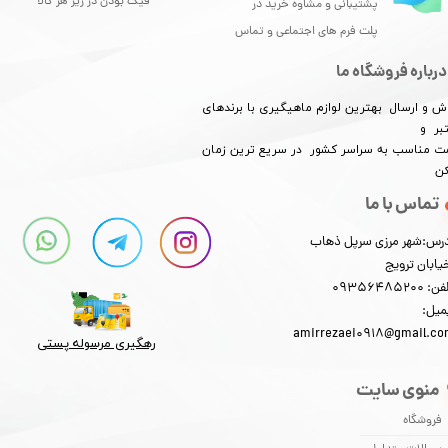
فیک بودن در زیر هر کالا
پشتیبانی و مشاوه خرید در
پلت فرم های اجتماعی و تماس
درباره فروشگاه ما
ش و ارسال بهترین لوازم ماهیگیری با برندهای
بر و
​​​​قیمت مناسب به سراسر کشور در سریع ترین زمان
★
★
★
★
★
کن
تماس با ما
رس:شهر مرزی سرپل ذهاب
یابان ترویج
: 09356485200
میل:
amirrezaei0918@gmail.c
رهگیری مرسوله پستی​​​​​​​
منوی سایت
فروشگاه