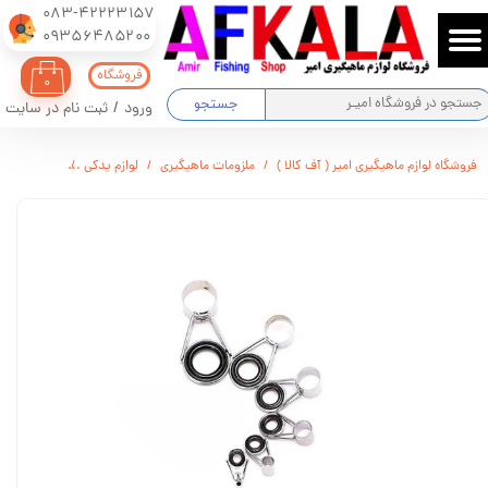
083-42223157
​​​​​​​09356485200
حساب کاربری من
فروشگاه
۰
تغییر گذر واژه
جستجو
ورود
/
ثبت نام در سایت
سفارشات
فروشگاه لوازم ماهیگیری امیر ( آف کالا )
ملزومات ماهیگیری
لوازم یدکی
حلقه چوب ماهیگ
خروج از حساب کاربری