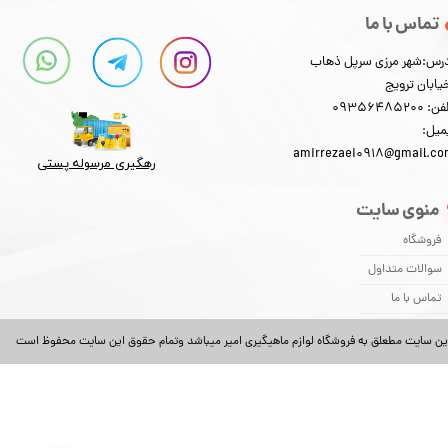
تماس با ما
★
★
★
★
★
رس:شهر مرزی سرپل ذهاب
یابان ترویج
: 09356485200
میل:
amirrezaei0918@gmail.c
رهگیری مرسوله پستی​​​​​​​
منوی سایت
★
★
★
★
★
فروشگاه
سوالات متداول
تماس با ما
ین سایت مطعلق به فروشگاه لوازم ماهیگیری امیر میباشد وتمام حقوق این سایت محفوظ است