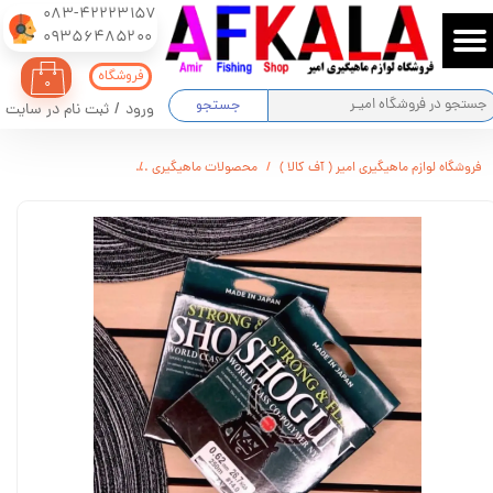
083-42223157
​​​​​​​09356485200
حساب کاربری من
فروشگاه
۰
تغییر گذر واژه
جستجو
ورود
/
ثبت نام در سایت
سفارشات
فروشگاه لوازم ماهیگیری امیر ( آف کالا )
محصولات ماهیگیری
نخ ماهیگیری ژاپن shogun
خروج از حساب کاربری