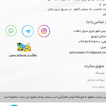
بر و
​​​​قیمت مناسب به سراسر کشور در سریع ترین زمان
کن
تماس با ما
رس:شهر مرزی سرپل ذهاب
یابان ترویج
: 09356485200
میل:
amirrezaei0918@gmail.c
رهگیری مرسوله پستی​​​​​​​
منوی سایت
فروشگاه
سوالات متداول
تماس با ما
ین سایت مطعلق به فروشگاه لوازم ماهیگیری امیر میباشد وتمام حقوق این سایت محفوظ است