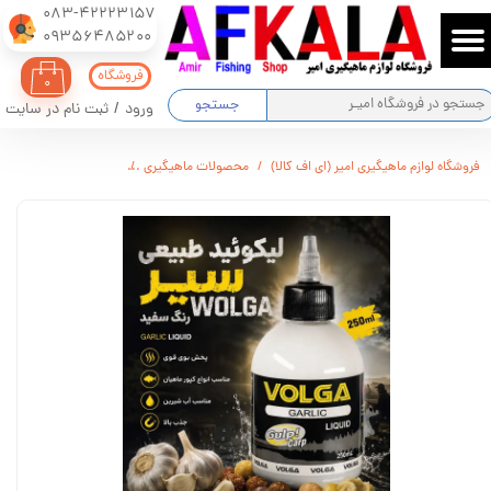
083-42223157
​​​​​​​09356485200
حساب کاربری من
فروشگاه
۰
تغییر گذر واژه
جستجو
ورود
/
ثبت نام در سایت
سفارشات
فروشگاه لوازم ماهیگیری امیر (ای اف کالا)
محصولات ماهیگیری
لیکوئید طبیعی سیر wolga رنگ سفید
خروج از حساب کاربری