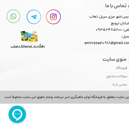
تماس با ما
رس:شهر مرزی سرپل ذهاب
یابان ترویج
: 09356485200
میل:
amirrezaei0918@gmail.c
رهگیری مرسوله پستی​​​​​​​
منوی سایت
فروشگاه
سوالات متداول
تماس با ما
ین سایت مطعلق به فروشگاه لوازم ماهیگیری امیر میباشد وتمام حقوق این سایت محفوظ است