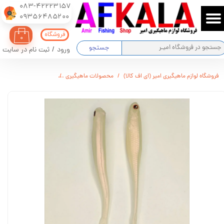
083-42223157
​​​​​​​09356485200
حساب کاربری من
فروشگاه
۰
تغییر گذر واژه
جستجو
ورود
/
ثبت نام در سایت
سفارشات
فروشگاه لوازم ماهیگیری امیر (ای اف کالا)
محصولات ماهیگیری
ماهی مصنوعی جیگ ژله ای مارک س
خروج از حساب کاربری