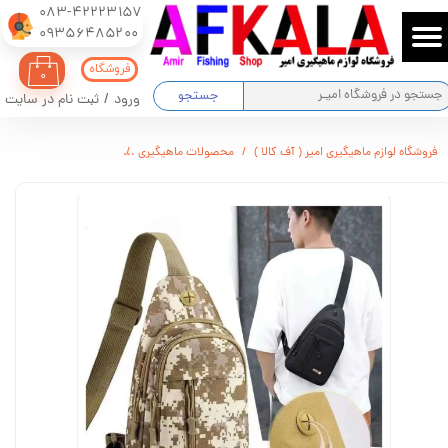
083-42223157
​​​​​​​09356485200
حساب کاربری من
فروشگاه
۰
تغییر گذر واژه
جستجو
ورود
/
ثبت نام در سایت
سفارشات
فروشگاه لوازم ماهیگیری امیر ( آف کالا )
محصولات ماهیگیری
کیف دوشی تاکتیکال SPORT xiuxianxilie
خروج از حساب کاربری