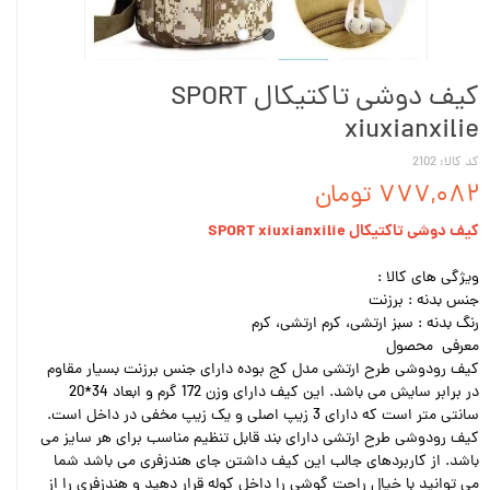
کیف دوشی تاکتیکال SPORT
xiuxianxilie
کد کالا: 2102
۷۷۷,۰۸۲ تومان
کیف دوشی تاکتیکال SPORT xiuxianxilie
ویژگی های کالا :
جنس بدنه : برزنت
رنگ بدنه : سبز ارتشی، کرم ارتشی، کرم
معرفی محصول
کیف رودوشی طرح ارتشی مدل کج بوده دارای جنس برزنت بسیار مقاوم
در برابر سایش می باشد. این کیف دارای وزن 172 گرم و ابعاد 34*20
سانتی متر است که دارای 3 زیپ اصلی و یک زیپ مخفی در داخل است.
کیف رودوشی طرح ارتشی دارای بند قابل تنظیم مناسب برای هر سایز می
باشد. از کاربردهای جالب این کیف داشتن جای هندزفری می باشد شما
می توانید با خیال راحت گوشی را داخل کوله قرار دهید و هندزفری را از