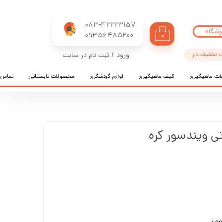
083-42223157
وشگاه
​​​​​​​09356485200
۰
 تخفیف دار
ورود
/
ثبت نام در سایت
حساب کاربری من
ات ماهیگیری
کیف ماهیگیری
لوازم گردشگری
محصولات تابستانی
تماس ب
تغییر گذر واژه
سفارشات
خروج از حساب کاربری
 ویندسور کره