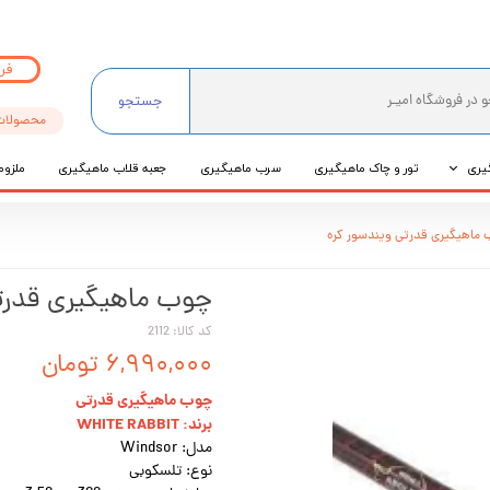
فر
جستجو
محصولات
یری
تور و چاک ماهیگیری
سرب ماهیگیری
جعبه قلاب ماهیگیری
ملزوم
ی
ماهیگیری قدرتی ویندسور کره
عی
چوب ماهیگیری قدرتی
کد کالا: 2112
۶,۹۹۰,۰۰۰ تومان
چوب ماهيگيرى قدرتی
برند: WHITE RABBIT
مدل: Windsor
نوع: تلسكوبى