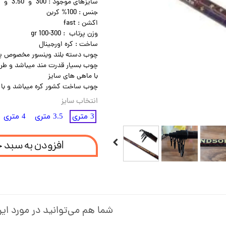
سايزهای موجود : 300 و 3.50 و 400
جنس : 100% كربن
اكشن : fast
وزن پرتاب : 300-100 gr
ساخت : كره اورجینال
چوب دسته بلند وینسور مخصوص پرت
چوب بسیار قدرت مند میباشد و طر
با ماهی های سایز
چوب ساخت کشور کره میباشد و با ت
انتخاب سایز
3 متری
3.5 متری
4 متری
افزودن به سبد 
شما هم می‌توانید در مورد این