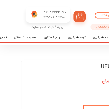
083-42223157
وشگاه
​​​​​​​09356485200
۰
 تخفیف دار
ورود
/
ثبت نام در سایت
حساب کاربری من
ات ماهیگیری
کیف ماهیگیری
لوازم گردشگری
محصولات تابستانی
تماس ب
تغییر گذر واژه
سفارشات
خروج از حساب کاربری