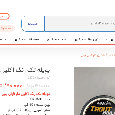
فر
جستجو
محصولات
یری
تور و چاک ماهیگیری
سرب ماهیگیری
جعبه قلاب ماهیگیری
ملزوم
ی
تک رنگ اکلیل دار قزلی پنیر
عی
بویله تک رنگ اکلیل د
کد محصول: 2230
۲۸۰,۰۰۰ تومان
۳۶۰,۰۰۰ تومان
بویله تک رنگ اکلیل دار قزلی پنیر
برند MXBAITS
وزن بسته : 50 گرم
سایز تقریبی بویله : 12میلیمتر