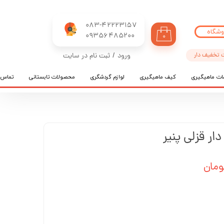
083-42223157
وشگاه
​​​​​​​09356485200
۰
 تخفیف دار
ورود
/
ثبت نام در سایت
حساب کاربری من
ات ماهیگیری
کیف ماهیگیری
لوازم گردشگری
محصولات تابستانی
تماس ب
تغییر گذر واژه
سفارشات
خروج از حساب کاربری
ار قزلی پنیر