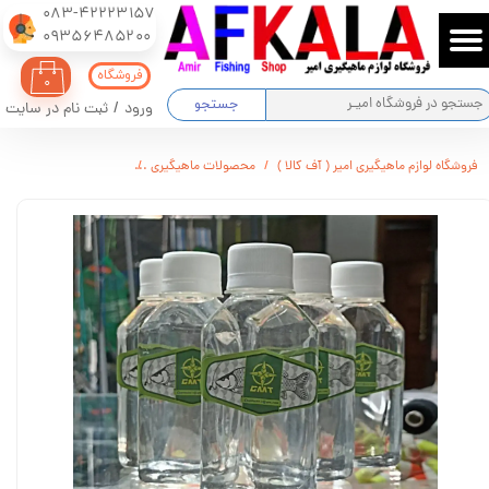
083-42223157
​​​​​​​09356485200
حساب کاربری من
فروشگاه
۰
تغییر گذر واژه
جستجو
ورود
/
ثبت نام در سایت
سفارشات
فروشگاه لوازم ماهیگیری امیر ( آف کالا )
محصولات ماهیگیری
گلیسیرین خوراکی 150 گرمی
خروج از حساب کاربری