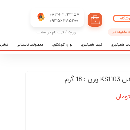
083-42223157
وشگاه
​​​​​​​09356485200
۰
 تخفیف دار
ورود
/
ثبت نام در سایت
حساب کاربری من
ات ماهیگیری
کیف ماهیگیری
لوازم گردشگری
محصولات تابستانی
تماس ب
تغییر گذر واژه
سفارشات
خروج از حساب کاربری