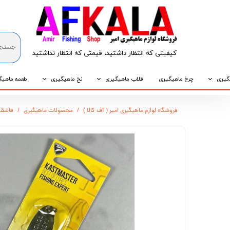
کیفیتی که انتظار داشتید، قیمتی که انتظار نداشتید​​​​​​​
گیری
چرخ ماهیگیری
قلاب ماهیگیری
نخ ماهیگیری
طعمه ماهیگ
که
قلاب پایه کوتاه
نخ براید
طعمه طبیع
فروشگاه لوازم ماهیگیری امیر ( آف کالا )
محصولات ماهیگیری
قاشقک CONDOR مدل KS1103 
که
قلاب پایه بلند
نخ نایلونی
طعمه مصنو
وپی
قلاب سه شاخ