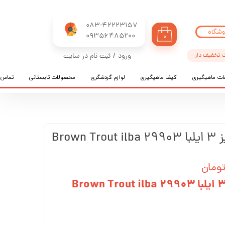
083-42223157
وشگاه
​​​​​​​09356485200
۰
 تخفیف دار
ورود
/
ثبت نام در سایت
حساب کاربری من
ات ماهیگیری
کیف ماهیگیری
لوازم گردشگری
محصولات تابستانی
تماس ب
تغییر گذر واژه
سفارشات
خروج از حساب کاربری
Brow