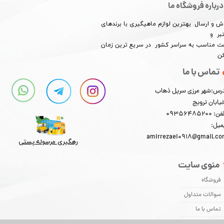
درباره فروشگاه ما
★
★
★
★
★
ش و ارسال بهترین لوازم ماهیگیری با برندهای
بر و
​​​​قیمت مناسب به سراسر کشور در سریع ترین زمان
کن
تماس با ما
رس:شهر مرزی سرپل ذهاب
یابان ترویج
: 09356485200
میل:
amirrezaei0918@gmail.c
★
★
★
★
★
رهگیری مرسوله پستی​​​​​​​
منوی سایت
فروشگاه
سوالات متداول
تماس با ما