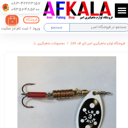
083-42223157
​​​​​​​09356485200
حساب کاربری من
فروشگاه
۰
تغییر گذر واژه
جستجو
ورود
/
ثبت نام در سایت
سفارشات
فروشگاه لوازم ماهیگیری امیر (ای اف کالا)
محصولات ماهیگیری
لانسه ماهیگیری سایز ۳ ایلبا اورجینال ضمینه مشکی خال سفید
خروج از حساب کاربری