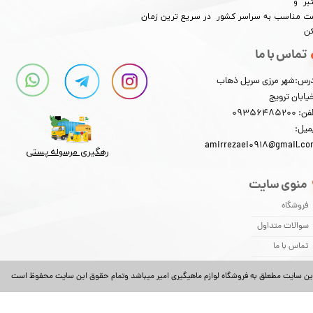
بر و
​​​​قیمت مناسب به سراسر کشور در سریع ترین زمان
کن
تماس با ما
رس:شهر مرزی سرپل ذهاب
یابان ترویج
: 09356485200
میل:
amirrezaei0918@gmail.c
رهگیری مرسوله پستی​​​​​​​
منوی سایت
فروشگاه
سوالات متداول
تماس با ما
ین سایت مطعلق به فروشگاه لوازم ماهیگیری امیر میباشد وتمام حقوق این سایت محفوظ است