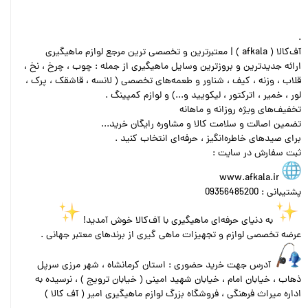
.
آف‌کالا ( afkala ) | معتبرترین و تخصصی ترین مرجع لوازم ماهیگیری
ارائه جدیدترین و بروزترین وسایل ماهیگیری از جمله : چوب ، چرخ ، نخ ،
قلاب ، وزنه ، کیف ، شناور و طعمه‌های تخصصی ( لانسه ، قاشقک ، پرک ،
لور ، خمیر ، اترکتور ، لیکویید و...) و لوازم کمپینگ .
تخفیف‌های ویژه روزانه و ماهانه
تضمین اصالت و سلامت کالا و مشاوره رایگان خرید...
برای صیدهای خاطره‌انگیز ، حرفه‌ای انتخاب کنید .
ثبت سفارش در سایت :
www.afkala.ir
پشتیبانی : 09356485200
به دنیای حرفه‌ای ماهیگیری با آف‌کالا خوش آمدید!
عرضه تخصصی لوازم و تجهیزات ماهی گیری از برندهای معتبر جهانی .
آدرس جهت خرید حضوری : استان کرمانشاه ، شهر مرزی سرپل
ذهاب ، خیابان امام ، خیابان شهید امینی ( خیابان ترویج ) ، نرسیده به
اداره میراث فرهنگی ، فروشگاه بزرگ لوازم ماهیگیری امیر ( آف کالا )