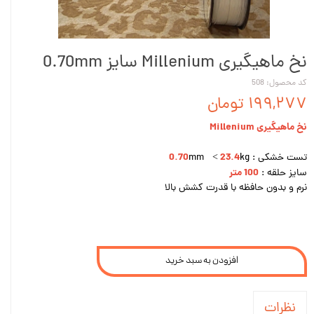
نخ ماهیگیری Millenium سایز 0.70mm
کد محصول: 508
۱۹۹,۲۷۷ تومان
نخ ماهیگیری Millenium
0.70
23.4
تست خشکی :
kg
mm <
100 متر
سایز حلقه :
نرم و بدون حافظه با قدرت کشش بالا
افزودن به سبد خرید
نظرات