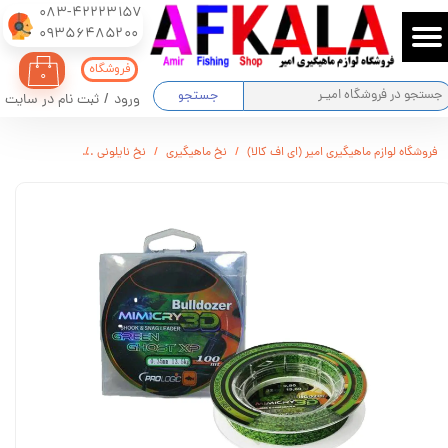
083-42223157
​​​​​​​09356485200
حساب کاربری من
فروشگاه
۰
تغییر گذر واژه
جستجو
ورود
/
ثبت نام در سایت
سفارشات
فروشگاه لوازم ماهیگیری امیر (ای اف کالا)
نخ ماهیگیری
نخ نایلونی
نخ ماهیگیری بولدوزر مدل XP ا
خروج از حساب کاربری