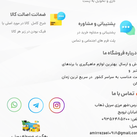
کاری و تحویل به پست
ضمانت اصالت کالا
پشتیبانی و مشاوره
شرح کامل کالا در مورد اصلی یا
فیک بودن در زیر هر کالا
پشتیبانی و مشاوه خرید در
پلت فرم های اجتماعی و تماس
درباره فروشگاه ما
ش و ارسال بهترین لوازم ماهیگیری با برندهای
بر و
​​​​قیمت مناسب به سراسر کشور در سریع ترین زمان
کن
تماس با ما
رس:شهر مرزی سرپل ذهاب
یابان ترویج
: 09356485200
میل:
amirrezaei0918@gmail.c
رهگیری مرسوله پستی​​​​​​​