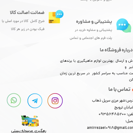
ضمانت اصالت کالا
پشتیبانی و مشاوره
شرح کامل کالا در مورد اصلی یا
فیک بودن در زیر هر کالا
پشتیبانی و مشاوه خرید در
پلت فرم های اجتماعی و تماس
درباره فروشگاه ما
ش و ارسال بهترین لوازم ماهیگیری با برندهای
بر و
​​​​قیمت مناسب به سراسر کشور در سریع ترین زمان
کن
تماس با ما
رس:شهر مرزی سرپل ذهاب
یابان ترویج
: 09356485200
میل:
amirrezaei0918@gmail.c
رهگیری مرسوله پستی​​​​​​​