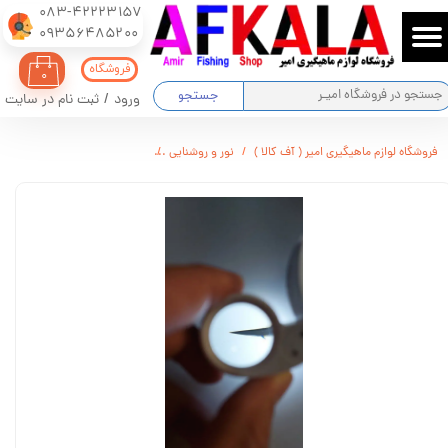
083-42223157
​​​​​​​09356485200
حساب کاربری من
فروشگاه
۰
تغییر گذر واژه
جستجو
ورود
/
ثبت نام در سایت
سفارشات
فروشگاه لوازم ماهیگیری امیر ( آف کالا )
نور و روشنایی
ذره بین چراغدار مدل MG210
خروج از حساب کاربری