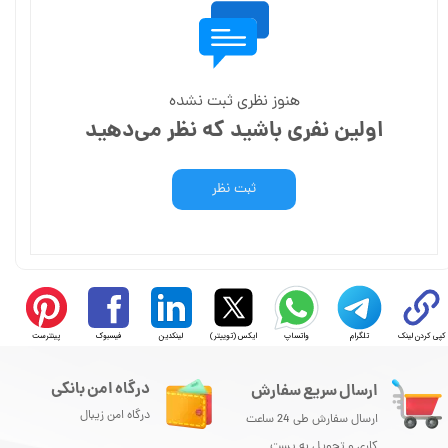
هنوز نظری ثبت نشده
اولین نفری باشید که نظر می‌دهید
ثبت نظر
کپی کردن لینک
تلگرام
واتساپ
ایکس (توییتر)
لینکدین
فیسبوک
پینترست
درگاه امن بانکی
ارسال سریع سفارش
درگاه امن زیبال
ارسال سفارش طی 24 ساعت
کاری و تحویل به پست