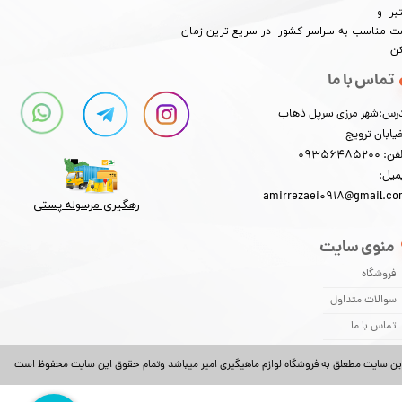
بر و
​​​​قیمت مناسب به سراسر کشور در سریع ترین زمان
کن
تماس با ما
رس:شهر مرزی سرپل ذهاب
یابان ترویج
: 09356485200
میل:
amirrezaei0918@gmail.c
رهگیری مرسوله پستی​​​​​​​
منوی سایت
فروشگاه
سوالات متداول
تماس با ما
ین سایت مطعلق به فروشگاه لوازم ماهیگیری امیر میباشد وتمام حقوق این سایت محفوظ است