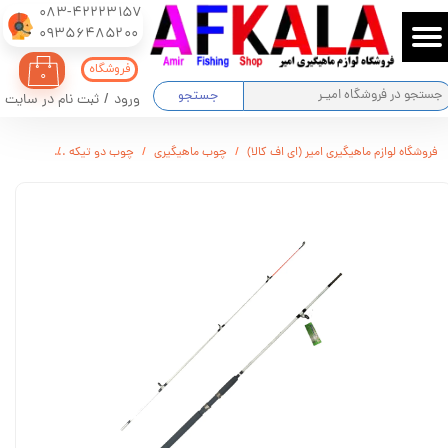
083-42223157
​​​​​​​09356485200
حساب کاربری من
فروشگاه
۰
تغییر گذر واژه
جستجو
ورود
/
ثبت نام در سایت
سفارشات
فروشگاه لوازم ماهیگیری امیر (ای اف کالا)
چوب ماهیگیری
چوب دو تیکه
چوب ماهیگی
خروج از حساب کاربری