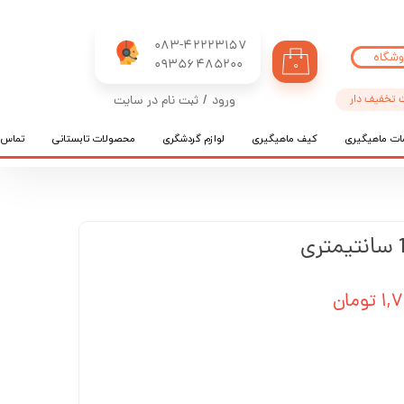
083-42223157
وشگاه
​​​​​​​09356485200
۰
 تخفیف دار
ورود
/
ثبت نام در سایت
حساب کاربری من
ات ماهیگیری
کیف ماهیگیری
لوازم گردشگری
محصولات تابستانی
تماس ب
تغییر گذر واژه
سفارشات
خروج از حساب کاربری
ومان