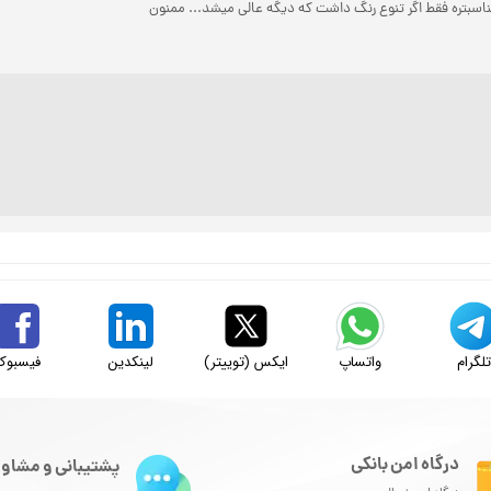
سبتره فقط اگر تنوع رنگ داشت که دیگه عالی میشد... ممنون
لگرام
واتساپ
ایکس (توییتر)
لینکدین
فیسبوک
درگاه امن بانکی
پشتیبانی و مشاور