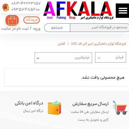
083-42223157
​​​​​​​09356485200
حساب کاربری من
فروشگاه
۰
تغییر گذر واژه
جستجو
ورود
/
ثبت نام در سایت
سفارشات
فروشگاه لوازم ماهیگیری امیر (ای اف کالا)
کفش
خروج از حساب کاربری
مرتبط‌ترین
هیچ محصولی یافت نشد.
درگاه امن بانکی
ارسال سریع سفارش
درگاه امن زیبال
ارسال سفارش طی 24 ساعت
کاری و تحویل به پست