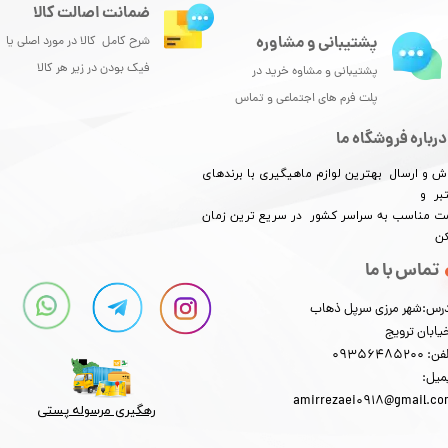
ضمانت اصالت کالا
پشتیبانی و مشاوره
شرح کامل کالا در مورد اصلی یا
فیک بودن در زیر هر کالا
پشتیبانی و مشاوه خرید در
پلت فرم های اجتماعی و تماس
درباره فروشگاه ما
ش و ارسال بهترین لوازم ماهیگیری با برندهای
بر و
​​​​قیمت مناسب به سراسر کشور در سریع ترین زمان
کن
تماس با ما
رس:شهر مرزی سرپل ذهاب
یابان ترویج
: 09356485200
میل:
amirrezaei0918@gmail.c
رهگیری مرسوله پستی​​​​​​​