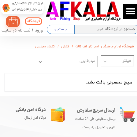
083-42223157
​​​​​​​09356485200
حساب کاربری من
فروشگاه
۰
تغییر گذر واژه
جستجو
ورود
/
ثبت نام در سایت
سفارشات
فروشگاه لوازم ماهیگیری امیر (ای اف کالا)
کفش
کفش مجلسی
خروج از حساب کاربری
مرتبط‌ترین
هیچ محصولی یافت نشد.
درگاه امن بانکی
ارسال سریع سفارش
درگاه امن زیبال
ارسال سفارش طی 24 ساعت
کاری و تحویل به پست