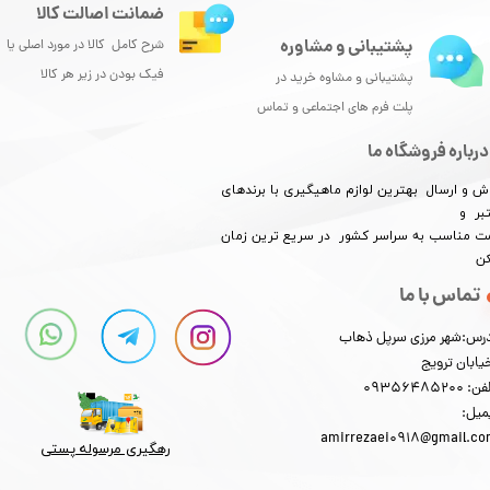
ضمانت اصالت کالا
پشتیبانی و مشاوره
شرح کامل کالا در مورد اصلی یا
فیک بودن در زیر هر کالا
پشتیبانی و مشاوه خرید در
پلت فرم های اجتماعی و تماس
درباره فروشگاه ما
ش و ارسال بهترین لوازم ماهیگیری با برندهای
بر و
​​​​قیمت مناسب به سراسر کشور در سریع ترین زمان
کن
تماس با ما
رس:شهر مرزی سرپل ذهاب
یابان ترویج
: 09356485200
میل:
amirrezaei0918@gmail.c
رهگیری مرسوله پستی​​​​​​​