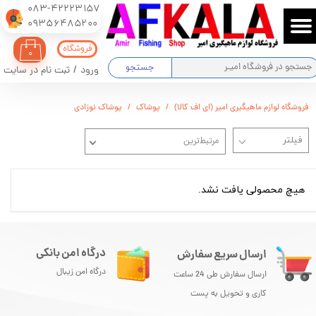
083-42223157
​​​​​​​09356485200
حساب کاربری من
فروشگاه
۰
تغییر گذر واژه
جستجو
ورود
/
ثبت نام در سایت
سفارشات
فروشگاه لوازم ماهیگیری امیر (ای اف کالا)
پوشاک
پوشاک نوزادی
خروج از حساب کاربری
مرتبط‌ترین
هیچ محصولی یافت نشد.
درگاه امن بانکی
ارسال سریع سفارش
درگاه امن زیبال
ارسال سفارش طی 24 ساعت
کاری و تحویل به پست