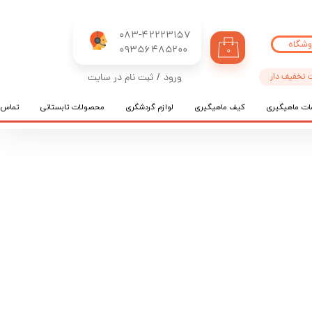
083-42223157
وشگاه
​​​​​​​09356485200
۰
 تخفیف دار
ورود
/
ثبت نام در سایت
حساب کاربری من
ات ماهیگیری
کیف ماهیگیری
لوازم گردشگری
محصولات تابستانی
تماس ب
تغییر گذر واژه
سفارشات
خروج از حساب کاربری