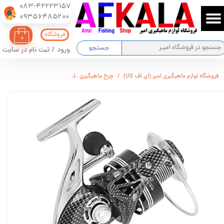
083-42223157
​​​​​​​09356485200
حساب کاربری من
فروشگاه
۰
تغییر گذر واژه
جستجو
ورود
/
ثبت نام در سایت
سفارشات
فروشگاه لوازم ماهیگیری امیر (ای اف کالا)
چرخ ماهیگیری
چرخ ماهیگیری لیزارد مدل GX7000
خروج از حساب کاربری