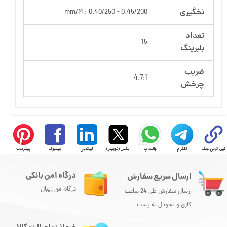
نخگیری
mm/M : 0.40/250 - 0.45/200
تعداد
15
بلبرینگ
ضریب
4.7:1
چرخش
کپی کردن لینک
تلگرام
واتساپ
ایکس (توییتر)
لینکدین
فیسبوک
پینترست
درگاه امن بانکی
ارسال سریع سفارش
درگاه امن زیبال
ارسال سفارش طی 24 ساعت
کاری و تحویل به پست