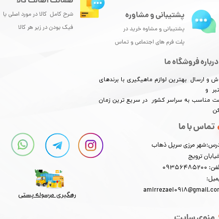
ضمانت اصالت کالا
پشتیبانی و مشاوره
شرح کامل کالا در مورد اصلی یا
فیک بودن در زیر هر کالا
پشتیبانی و مشاوه خرید در
پلت فرم های اجتماعی و تماس
درباره فروشگاه ما
ش و ارسال بهترین لوازم ماهیگیری با برندهای
بر و
​​​​قیمت مناسب به سراسر کشور در سریع ترین زمان
کن
تماس با ما
رس:شهر مرزی سرپل ذهاب
یابان ترویج
: 09356485200
میل:
amirrezaei0918@gmail.c
رهگیری مرسوله پستی​​​​​​​
منوی سایت