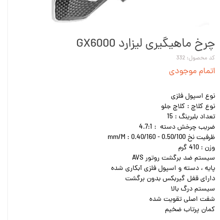
چرخ ماهیگیری لیزارد GX6000
کد محصول: 332
اتمام موجودی
نوع اسپول فلزی
نوع کلاچ : کلاچ جلو
تعداد بلبرینگ : 15
ضریب چرخش دسته : 4.7:1
ظرفیت نخ mm/M : 0.40/160 - 0.50/100
وزن : 410 گرم
سیستم ضد برگشت روتور AVS
پایه ، دسته و اسپول فلزی آبکاری شده
دارای قفل گیربکس بدون برگشت
سیستم درگ بالا
شفت اصلی تقویت شده
کمان پرتاب ضخیم