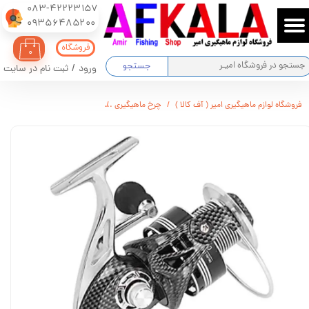
083-42223157
​​​​​​​09356485200
حساب کاربری من
فروشگاه
۰
تغییر گذر واژه
جستجو
ورود
/
ثبت نام در سایت
سفارشات
فروشگاه لوازم ماهیگیری امیر ( آف کالا )
چرخ ماهیگیری
چرخ ماهیگیری لیزارد GX6000
خروج از حساب کاربری