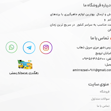
درباره فروشگاه ما
ش و ارسال بهترین لوازم ماهیگیری با برندهای
بر و
​​​​قیمت مناسب به سراسر کشور در سریع ترین زمان
کن
تماس با ما
رس:شهر مرزی سرپل ذهاب
یابان ترویج
: 09356485200
میل:
amirrezaei0918@gmail.c
رهگیری مرسوله پستی​​​​​​​
منوی سایت
فروشگاه
سوالات متداول
تماس با ما