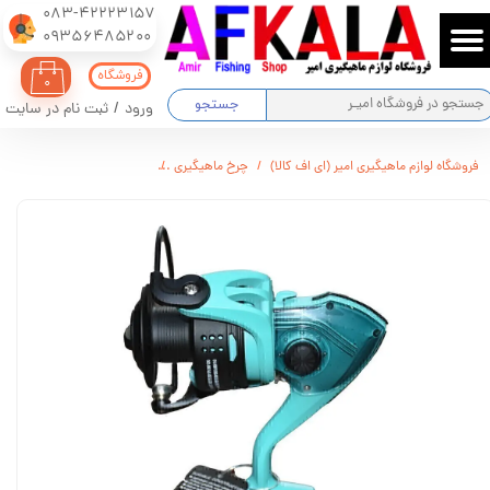
083-42223157
​​​​​​​09356485200
حساب کاربری من
فروشگاه
۰
تغییر گذر واژه
جستجو
ورود
/
ثبت نام در سایت
سفارشات
فروشگاه لوازم ماهیگیری امیر (ای اف کالا)
چرخ ماهیگیری
چرخ ماهیگیری فایو استار Five stars - HH6000
خروج از حساب کاربری