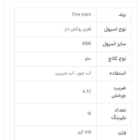
برند
Five stars
نوع اسپول
فلزی روکش دار
سایز اسپول
6000
نوع کلاج
جلو
استفاده
آب شور , آب شیرین
ضریب
4.7:1
چرخش
تعداد
16
بلبرینگ
وزن
410 گرم