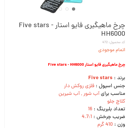
چرخ ماهیگیری فایو استار Five stars -
HH6000
کد محصول: 472
اتمام موجودی
چرخ ماهیگیری فایو استار Five stars - HH6000
Five stars
برند :
جنس اسپول :
فلزی روکش دار
مناسب برای
آب شور , آب شیرین
کلاچ جلو
تعداد بلبرینگ :
16
ضریب چرخش :
4.7:1
وزن :
410 گرم