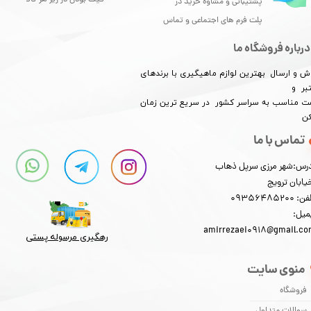
فیک بودن در زیر هر کالا
پشتیبانی و مشاوه خرید در
پلت فرم های اجتماعی و تماس
درباره فروشگاه ما
ش و ارسال بهترین لوازم ماهیگیری با برندهای
بر و
​​​​قیمت مناسب به سراسر کشور در سریع ترین زمان
کن
تماس با ما
رس:شهر مرزی سرپل ذهاب
یابان ترویج
: 09356485200
میل:
amirrezaei0918@gmail.c
رهگیری مرسوله پستی​​​​​​​
منوی سایت
فروشگاه
سوالات متداول