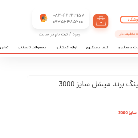
083-42223157
وشگاه
​​​​​​​09356485200
۰
 تخفیف دار
ورود
/
ثبت نام در سایت
حساب کاربری من
ات ماهیگیری
کیف ماهیگیری
لوازم گردشگری
محصولات تابستانی
تماس ب
تغییر گذر واژه
سفارشات
خروج از حساب کاربری
 برند میشل سایز 3000
 3000