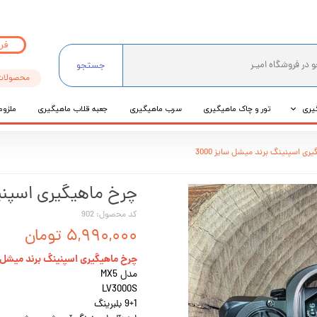
فر
جستجو
محصولات
یری
تور و چاک ماهیگیری
سرب ماهیگیری
جعبه قلاب ماهیگیری
ملزوم
ی
ری اسپنینگ برند میشل سایز 3000
عی
چرخ ماهیگیری اسپنینگ
کد محصول: 902
۵,۹۹۰,۰۰۰ تومان
چرخ ماهیگیری اسپنینگ برند میشل سایز
مدل MX5
LV3000S
9+1 بلبرینگ