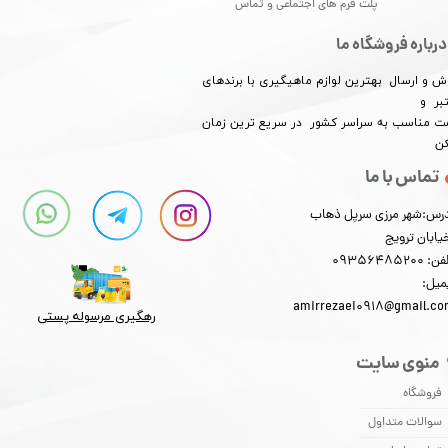
پلت فرم های اجتماعی و تماس
درباره فروشگاه ما
ش و ارسال بهترین لوازم ماهیگیری با برندهای
بر و
​​​​قیمت مناسب به سراسر کشور در سریع ترین زمان
کن
تماس با ما
رس:شهر مرزی سرپل ذهاب
یابان ترویج
: 09356485200
میل:
★
★
★
★
★
amirrezaei0918@gmail.c
رهگیری مرسوله پستی​​​​​​​
منوی سایت
فروشگاه
سوالات متداول