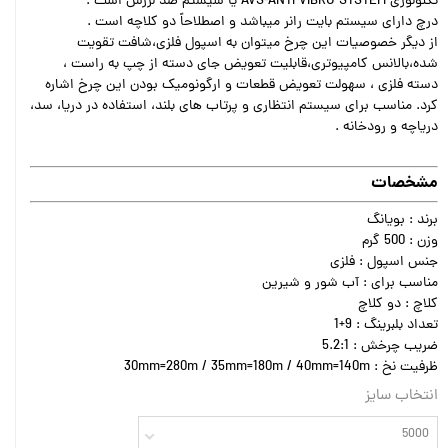
تکنولوژی AVS-ANTI VIBRO SYSTEM یا سیستم ضد لرزش است .
درچ دارای سیستم بایت رانر میباشد و اصطلاحاً دو کلاچه است .
از دیگر خصوصیات این چرخ میتوان به اسپول فلزی،شافت تقویت
شده،بالانس کامپیوتری،قابلیت تعویض جای دسته از چپ به راست ،
دسته فلزی ، سهولت تعویض قطعات و ارگونومیک بودن این چرخ اشاره
کرد. مناسب برای سيستم انتظاری و پرتاب های بلند، استفاده در دریا، سد،
دریاچه و رودخانه .‌‌
مشخصات
برند : بویانگ
وزن : 500 گرم
جنس اسپول : فلزی
مناسب برای : آب شور و شیرین
کلاچ : دو کلاچ
تعداد بلبرینگ : 9+1
ضریب چرخش : 5.2:1
ظرفیت نخ : 30mm=280m / 35mm=180m / 40mm=140m
انتخاب سایز
5000