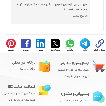
من خریداری کردم چرخ قوی و روانی هست ی کوچولو سنگینه
ولی واقعا راضیم ازش
پاسخ دهید
کپی کردن لینک
تلگرام
واتساپ
ایکس (توییتر)
لینکدین
فیسبوک
پینترست
درگاه امن بانکی
ارسال سریع سفارش
درگاه امن زیبال
ارسال سفارش طی 24 ساعت
کاری و تحویل به پست
ضمانت اصالت کالا
★
★
★
پشتیبانی و مشاوره
شرح کامل کالا در مورد اصلی یا
فیک بودن در زیر هر کالا
پشتیبانی و مشاوه خرید در