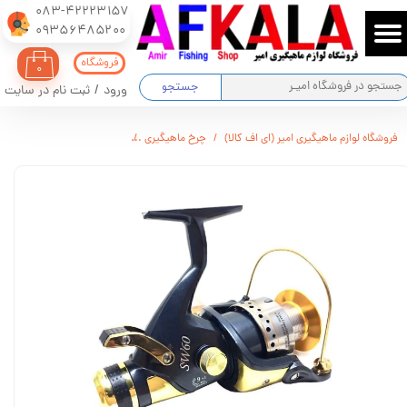
083-42223157
​​​​​​​09356485200
حساب کاربری من
فروشگاه
۰
تغییر گذر واژه
جستجو
ورود
/
ثبت نام در سایت
سفارشات
فروشگاه لوازم ماهیگیری امیر (ای اف کالا)
چرخ ماهیگیری
چرخ ماهیگیری بویانگ مدل SW
خروج از حساب کاربری