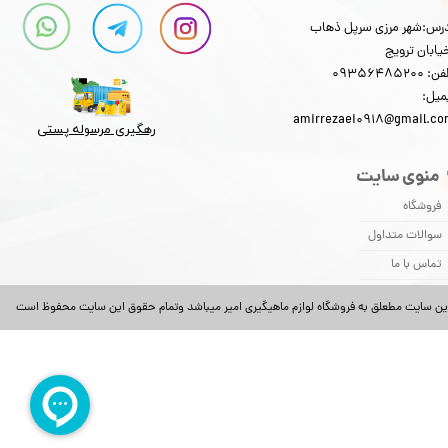
★
★
★
★
★
رس:شهر مرزی سرپل ذهاب
یابان ترویج
: 09356485200
میل:
amirrezaei0918@gmail.c
رهگیری مرسوله پستی​​​​​​​
منوی سایت
فروشگاه
★
★
★
★
★
سوالات متداول
تماس با ما
ین سایت مطعلق به فروشگاه لوازم ماهیگیری امیر میباشد وتمام حقوق این سایت محفوظ است