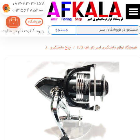
083-42223157
​​​​​​​09356485200
حساب کاربری من
فروشگاه
۰
تغییر گذر واژه
جستجو
ورود
/
ثبت نام در سایت
سفارشات
فروشگاه لوازم ماهیگیری امیر (ای اف کالا)
چرخ ماهیگیری
چرخ ماهیگیری GW7000
خروج از حساب کاربری