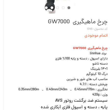
چرخ ماهیگیری GW7000
کد محصول: 1346
اتمام موجودی
چرخ ماهیگیری GW7000
برند linnhue
دارای اسپول ، دسته و پایه 100% فلزی
دسته تاشو
1۴+1 بلبرینگ
درگ 10 کیلوگرم
مناسب آب های شور و شیرین
چرخش دسته : 4.7:1
نخگیری : 0.35mm/280m _ 0.40mm/240m _ 0.45mm/170m
وزن : 420g
سیستم ضد برگشت روتور AVS
پایه ، دسته و اسپول فلزی آبکاری شده