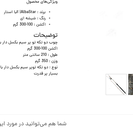
ویژگی‌های محصول
برند :
AlbaStar| آلبا استار
رنگ : شیشه ای
اکشن : 100-300 گرم
توضیحات
چوب دو تکه تو پر سیم بکسل دار با اتصال پ
اکشن 100-300 گرم
طول : 210 سانتی متر
وزن : 350 گرم
نوع : دو تکه توپر سیم بکسل دار با
بسیار پر قدرت
شما هم می‌توانید در مورد این