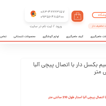
083-42223157
وشگاه
​​​​​​​09356485200
۰
 تخفیف دار
ورود
/
ثبت نام در سایت
حساب کاربری من
ات ماهیگیری
کیف ماهیگیری
لوازم گردشگری
محصولات تابستانی
تماس ب
تغییر گذر واژه
سفارشات
خروج از حساب کاربری
م بکسل دار با اتصال پیچی آلبا
یچی آلبا استار طول 210 سانتی متر