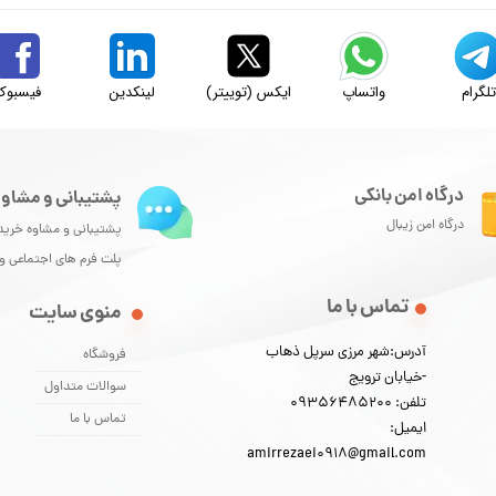
لگرام
واتساپ
ایکس (توییتر)
لینکدین
فیسبوک
درگاه امن بانکی
پشتیبانی و مشاور
درگاه امن زیبال
پشتیبانی و مشاوه خرید
پلت فرم های اجتماعی 
تماس با ما
منوی سایت
آدرس:شهر مرزی سرپل ذهاب
فروشگاه
-خیابان ترویج
سوالات متداول
تلفن: 09356485200
تماس با ما
ایمیل:
amirrezaei0918@gmail.com