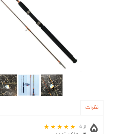
نظرات
۵
از ۵