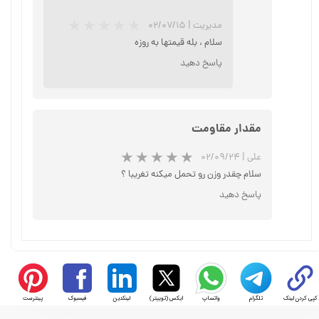
مدیریت
|
۰۲/۰۷/۱۵
سلام ، بله قیمتها به روزه
پاسخ دهید
★
★
★
★
★
مقدار مقاومت
علی
|
۰۲/۰۹/۲۴
سلام چقدر وزن رو تحمل میکنه تغریبا ؟
پاسخ دهید
★
★
★
★
★
کپی کردن لینک
تلگرام
واتساپ
ایکس (توییتر)
لینکدین
فیسبوک
پینترست