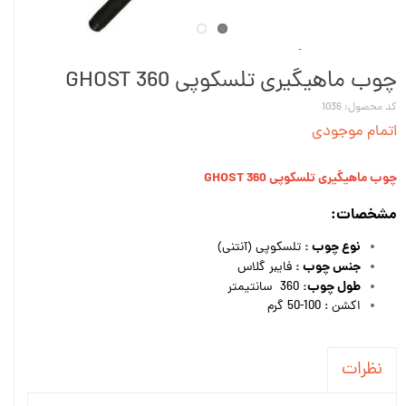
چوب ماهیگیری تلسکوپی GHOST 360
کد محصول: 1036
اتمام موجودی
چوب ماهیگیری تلسکوپی GHOST 360
مشخصات:
نوع چوب :
تلسکوپی (آنتنی)
جنس چوب :
فایبر گلاس
طول چوب:
360 سانتیمتر
اکشن : 100-50 گرم
نظرات