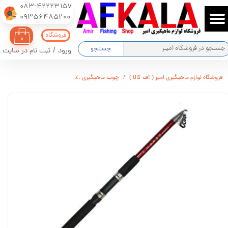
083-42223157
​​​​​​​09356485200
حساب کاربری من
فروشگاه
۰
تغییر گذر واژه
جستجو
ورود
/
ثبت نام در سایت
سفارشات
فروشگاه لوازم ماهیگیری امیر ( آف کالا )
چوب ماهیگیری
چوب ماهیگیری تلسکوپی GHOST 360
خروج از حساب کاربری