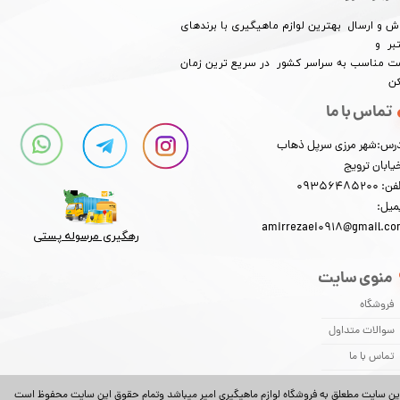
ش و ارسال بهترین لوازم ماهیگیری با برندهای
★
★
★
★
★
بر و
​​​​قیمت مناسب به سراسر کشور در سریع ترین زمان
کن
تماس با ما
رس:شهر مرزی سرپل ذهاب
یابان ترویج
: 09356485200
میل:
amirrezaei0918@gmail.c
رهگیری مرسوله پستی​​​​​​​
منوی سایت
فروشگاه
سوالات متداول
تماس با ما
ین سایت مطعلق به فروشگاه لوازم ماهیگیری امیر میباشد وتمام حقوق این سایت محفوظ است