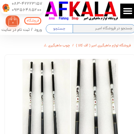
083-42223157
​​​​​​​09356485200
حساب کاربری من
فروشگاه
۰
تغییر گذر واژه
جستجو
ورود
/
ثبت نام در سایت
سفارشات
فروشگاه لوازم ماهیگیری امیر ( آف کالا )
چوب ماهیگیری
کاسی ماهیگیری COBRA سایز 540
خروج از حساب کاربری