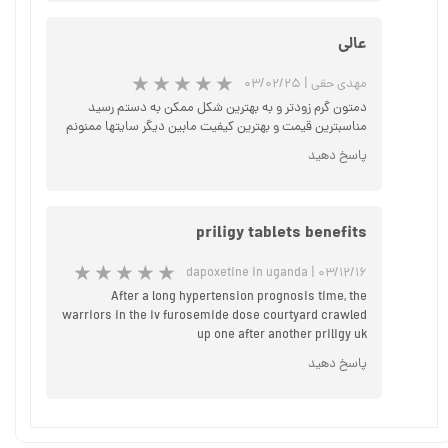
عالی
مهدی حقی
|
۰۳/۰۲/۲۵
دمتون گرم زودتر و به بهترین شکل ممکن به دستم رسید
★
★
★
★
★
مناسبترین قیمت و بهترین کیفیت مابین دیگر سایتها ممنونم
پاسخ دهید
priligy tablets benefits
dapoxetine in uganda
|
۰۳/۱۲/۱۶
After a long hypertension prognosis time, the
warriors in the iv furosemide dose courtyard crawled
up one after another priligy uk
پاسخ دهید
★
★
★
★
★