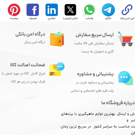
کپی کردن لینک
تلگرام
واتساپ
ایکس (توییتر)
لینکدین
فیسبوک
پینترست
درگاه امن بانکی
ارسال سریع سفارش
★
★
★
★
★
درگاه امن زیبال
ارسال سفارش طی 24 ساعت
کاری و تحویل به پست
ضمانت اصالت کالا
پشتیبانی و مشاوره
شرح کامل کالا در مورد اصلی یا
فیک بودن در زیر هر کالا
پشتیبانی و مشاوه خرید در
پلت فرم های اجتماعی و تماس
درباره فروشگاه ما
ش و ارسال بهترین لوازم ماهیگیری با برندهای
بر و
​​​​قیمت مناسب به سراسر کشور در سریع ترین زمان
★
★
★
★
★
کن