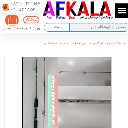
083-42223157
​​​​​​​09356485200
حساب کاربری من
فروشگاه
۰
تغییر گذر واژه
جستجو
ورود
/
ثبت نام در سایت
سفارشات
فروشگاه لوازم ماهیگیری امیر (ای اف کالا)
چوب ماهیگیری
چوب ماهیگیری تو پر دو تیکه 
خروج از حساب کاربری