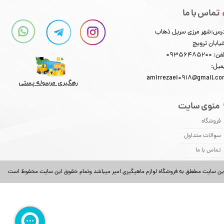
تماس با ما
رس:شهر مرزی سرپل ذهاب
یابان ترویج
: 09356485200
میل:
amirrezaei0918@gmail.c
رهگیری مرسوله پستی​​​​​​​
منوی سایت
فروشگاه
★
★
★
★
★
سوالات متداول
تماس با ما
ین سایت مطعلق به فروشگاه لوازم ماهیگیری امیر میباشد وتمام حقوق این سایت محفوظ است