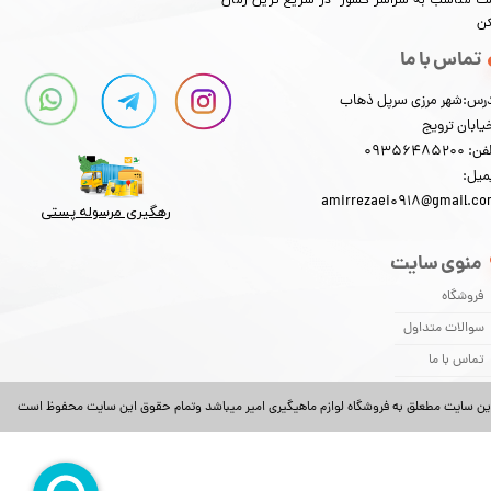
​​​​قیمت مناسب به سراسر کشور در سریع ترین زمان
کن
تماس با ما
رس:شهر مرزی سرپل ذهاب
یابان ترویج
: 09356485200
★
★
★
★
★
میل:
amirrezaei0918@gmail.c
رهگیری مرسوله پستی​​​​​​​
منوی سایت
فروشگاه
سوالات متداول
تماس با ما
ین سایت مطعلق به فروشگاه لوازم ماهیگیری امیر میباشد وتمام حقوق این سایت محفوظ است