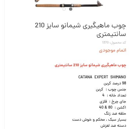
چوب ماهیگیری شیمانو سایز 210
سانتیمتری
کد محصول: 1370
اتمام موجودی
چوب ماهیگیری شیمانو سایز 210 سانتیمتری
CATANA EXPERT SHIMANO
98 درصد کربن
جنس چوب : کربن
تعداد خانه : 4
جای چرخ : فلزی
اکشن : 80 & 40
حلقه ضد زنگ
بسیار سبک ، محکم و خوش دست
دسته ضد لغزش