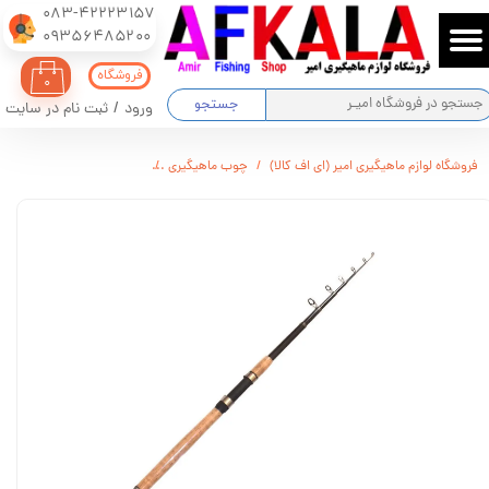
083-42223157
​​​​​​​09356485200
حساب کاربری من
فروشگاه
۰
تغییر گذر واژه
جستجو
ورود
/
ثبت نام در سایت
سفارشات
فروشگاه لوازم ماهیگیری امیر (ای اف کالا)
چوب ماهیگیری
چوب ماهیگیری شیمانو سایز 210 سانتیمتری
خروج از حساب کاربری