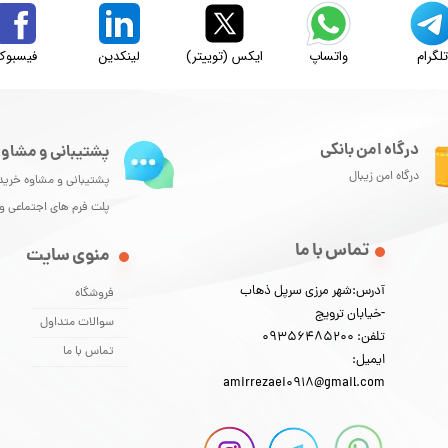
لگرام
واتساپ
ایکس (توییتر)
لینکدین
فیسبوک
درگاه امن بانکی
پشتیبانی و مشاور
درگاه امن زیبال
پشتیبانی و مشاوه خرید
پلت فرم های اجتماعی 
تماس با ما
منوی سایت
آدرس:شهر مرزی سرپل ذهاب
فروشگاه
-خیابان ترویج
سوالات متداول
تلفن: 09356485200
تماس با ما
ایمیل:
amirrezaei0918@gmail.com