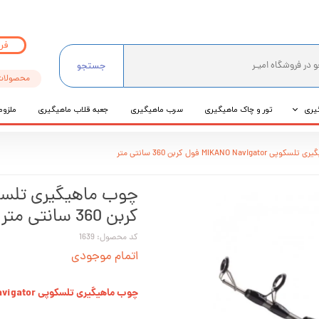
فر
جستجو
محصولات
یری
تور و چاک ماهیگیری
سرب ماهیگیری
جعبه قلاب ماهیگیری
ملزوم
ی
MIKANO Navig فول کربن 360 سانتی متر
عی
کربن 360 سانتی متر
کد محصول: 1639
اتمام موجودی
چوب ماهیگیری تلسکوپی MIKANO Navigator فول کربن 360 سانتی متر