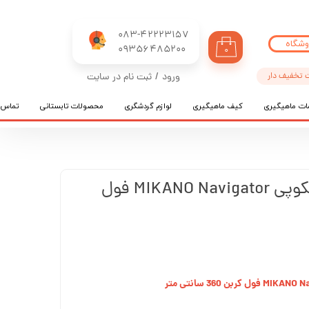
083-42223157
وشگاه
​​​​​​​09356485200
۰
 تخفیف دار
ورود
/
ثبت نام در سایت
حساب کاربری من
ات ماهیگیری
کیف ماهیگیری
لوازم گردشگری
محصولات تابستانی
تماس ب
تغییر گذر واژه
سفارشات
خروج از حساب کاربری
چوب ماهیگیری تلسکوپی MIKANO Navigator فول