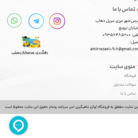
تماس با ما
رس:شهر مرزی سرپل ذهاب
یابان ترویج
: 09356485200
میل:
amirrezaei0918@gmail.c
رهگیری مرسوله پستی​​​​​​​
منوی سایت
فروشگاه
سوالات متداول
تماس با ما
ین سایت مطعلق به فروشگاه لوازم ماهیگیری امیر میباشد وتمام حقوق این سایت محفوظ است