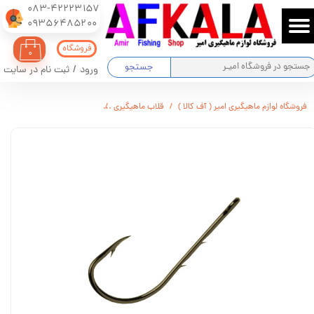
083-42223157
​​​​​​​09356485200
حساب کاربری من
فروشگاه
۰
تغییر گذر واژه
جستجو
ورود
/
ثبت نام در سایت
سفارشات
فروشگاه لوازم ماهیگیری امیر ( آف کالا )
قلاب ماهیگیری
قلاب ماهیگیری وی ام سی فرانسه ( اور
خروج از حساب کاربری