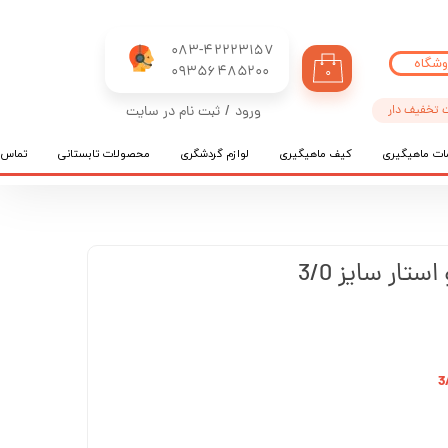
083-42223157
وشگاه
​​​​​​​09356485200
۰
 تخفیف دار
ورود
/
ثبت نام در سایت
حساب کاربری من
ات ماهیگیری
کیف ماهیگیری
لوازم گردشگری
محصولات تابستانی
تماس ب
تغییر گذر واژه
سفارشات
خروج از حساب کاربری
ستار سایز 3/0