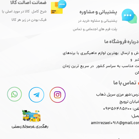
ضمانت اصالت کالا
پشتیبانی و مشاوره
شرح کامل کالا در مورد اصلی یا
فیک بودن در زیر هر کالا
پشتیبانی و مشاوه خرید در
پلت فرم های اجتماعی و تماس
درباره فروشگاه ما
ش و ارسال بهترین لوازم ماهیگیری با برندهای
بر و
★
★
★
★
★
​​​​قیمت مناسب به سراسر کشور در سریع ترین زمان
کن
تماس با ما
رس:شهر مرزی سرپل ذهاب
یابان ترویج
: 09356485200
میل:
★
★
★
★
★
amirrezaei0918@gmail.c
رهگیری مرسوله پستی​​​​​​​