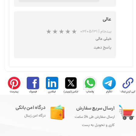
عالی
بیدخام
|
۰۳/۰۵/۳۱
★
★
★
★
★
خیلی عالی
پاسخ دهید
کپی کردن لینک
تلگرام
واتساپ
ایکس (توییتر)
لینکدین
فیسبوک
پینترست
★
★
★
★
★
درگاه امن بانکی
ارسال سریع سفارش
درگاه امن زیبال
ارسال سفارش طی 24 ساعت
کاری و تحویل به پست