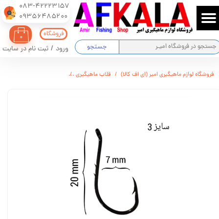
083-42223157
​​​​​​​09356485200
حساب کاربری من
فروشگاه
۰
تغییر گذر واژه
جستجو
ورود
/
ثبت نام در سایت
سفارشات
فروشگاه لوازم ماهیگیری امیر (ای اف کالا)
قلاب ماهیگیری
قلاب ماهیگیری اپتیموس OPTIMUS
خروج از حساب کاربری