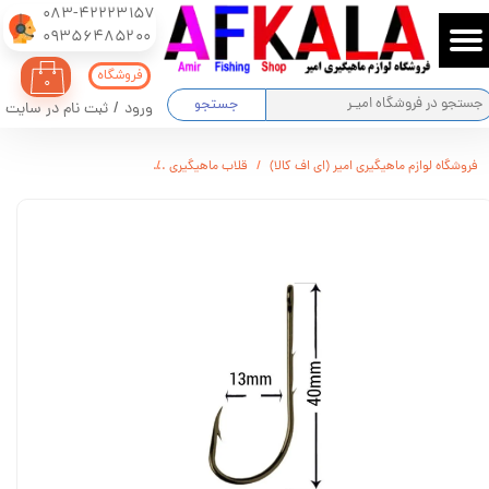
083-42223157
​​​​​​​09356485200
حساب کاربری من
فروشگاه
۰
تغییر گذر واژه
جستجو
ورود
/
ثبت نام در سایت
سفارشات
فروشگاه لوازم ماهیگیری امیر (ای اف کالا)
قلاب ماهیگیری
قلاب ماهیگیری وی ام سی فرانسه ( اور
خروج از حساب کاربری