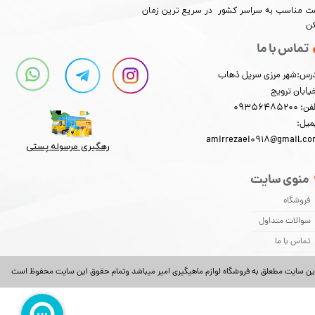
​​​​قیمت مناسب به سراسر کشور در سریع ترین زمان
کن
تماس با ما
رس:شهر مرزی سرپل ذهاب
یابان ترویج
: 09356485200
میل:
amirrezaei0918@gmail.c
رهگیری مرسوله پستی​​​​​​​
منوی سایت
فروشگاه
سوالات متداول
تماس با ما
ین سایت مطعلق به فروشگاه لوازم ماهیگیری امیر میباشد وتمام حقوق این سایت محفوظ است