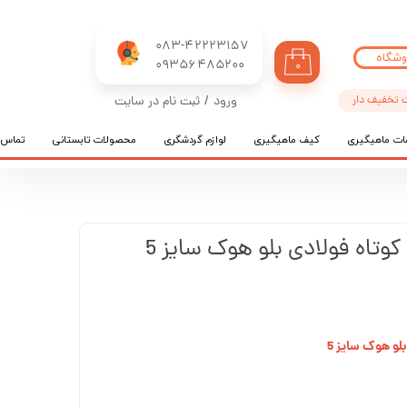
083-42223157
وشگاه
​​​​​​​09356485200
۰
 تخفیف دار
ورود
/
ثبت نام در سایت
حساب کاربری من
ات ماهیگیری
کیف ماهیگیری
لوازم گردشگری
محصولات تابستانی
تماس ب
تغییر گذر واژه
سفارشات
خروج از حساب کاربری
کوتاه فولادی بلو هوک سایز 5
لو هوک سایز 5