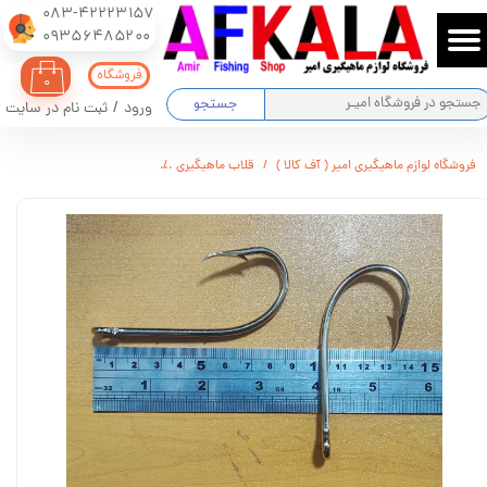
083-42223157
​​​​​​​09356485200
حساب کاربری من
فروشگاه
۰
تغییر گذر واژه
جستجو
ورود
/
ثبت نام در سایت
سفارشات
فروشگاه لوازم ماهیگیری امیر ( آف کالا )
قلاب ماهیگیری
قلاب ماهیگیری پایه بلند پشت خارد
خروج از حساب کاربری