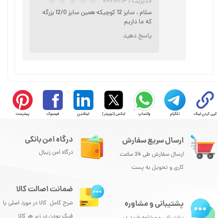
مدیریت
|
۰۳/۱۲/۱۴
سلام ، سایز 12 کوچیکه همین سایز 12/0 بزرگه
که ما داریم
پاسخ دهید
★
★
★
★
★
کپی کردن لینک
تلگرام
واتساپ
ایکس (توییتر)
لینکدین
فیسبوک
پینترست
درگاه امن بانکی
ارسال سریع سفارش
★
★
★
★
★
درگاه امن زیبال
ارسال سفارش طی 24 ساعت
کاری و تحویل به پست
ضمانت اصالت کالا
پشتیبانی و مشاوره
شرح کامل کالا در مورد اصلی یا
فیک بودن در زیر هر کالا