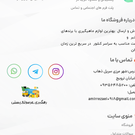
پشتیبانی و مشاوه خرید در
پلت فرم های اجتماعی و تماس
درباره فروشگاه ما
ش و ارسال بهترین لوازم ماهیگیری با برندهای
★
★
★
★
★
بر و
​​​​قیمت مناسب به سراسر کشور در سریع ترین زمان
کن
تماس با ما
رس:شهر مرزی سرپل ذهاب
یابان ترویج
: 09356485200
میل:
★
★
★
★
★
amirrezaei0918@gmail.c
رهگیری مرسوله پستی​​​​​​​
منوی سایت
فروشگاه
سوالات متداول