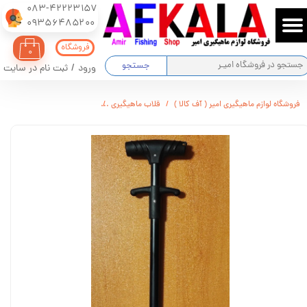
083-42223157
​​​​​​​09356485200
حساب کاربری من
فروشگاه
۰
تغییر گذر واژه
جستجو
ورود
/
ثبت نام در سایت
سفارشات
فروشگاه لوازم ماهیگیری امیر ( آف کالا )
قلاب ماهیگیری
قلاب کش ( قلاب درآور ) NA83
خروج از حساب کاربری