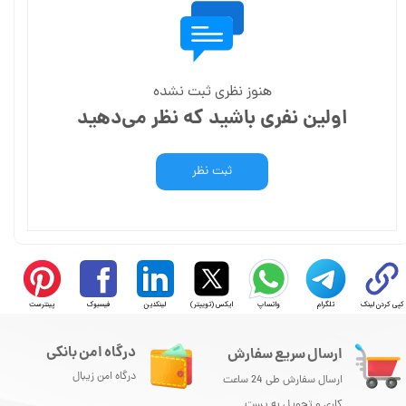
هنوز نظری ثبت نشده
اولین نفری باشید که نظر می‌دهید
ثبت نظر
کپی کردن لینک
تلگرام
واتساپ
ایکس (توییتر)
لینکدین
فیسبوک
پینترست
درگاه امن بانکی
ارسال سریع سفارش
درگاه امن زیبال
ارسال سفارش طی 24 ساعت
کاری و تحویل به پست