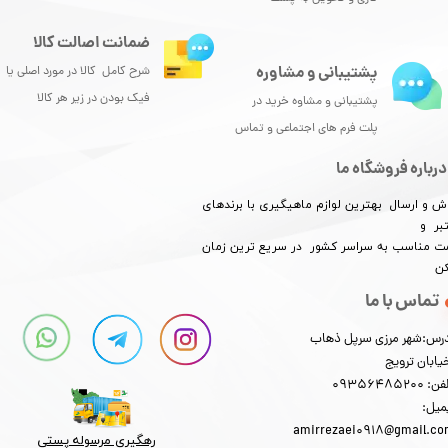
ضمانت اصالت کالا
پشتیبانی و مشاوره
شرح کامل کالا در مورد اصلی یا
فیک بودن در زیر هر کالا
پشتیبانی و مشاوه خرید در
پلت فرم های اجتماعی و تماس
درباره فروشگاه ما
ش و ارسال بهترین لوازم ماهیگیری با برندهای
بر و
​​​​قیمت مناسب به سراسر کشور در سریع ترین زمان
کن
تماس با ما
رس:شهر مرزی سرپل ذهاب
یابان ترویج
: 09356485200
میل:
amirrezaei0918@gmail.c
رهگیری مرسوله پستی​​​​​​​